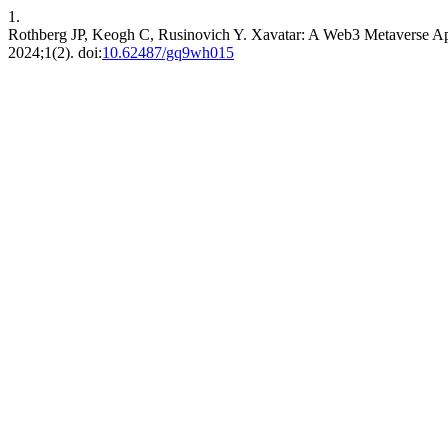
1.
Rothberg JP, Keogh C, Rusinovich Y. Xavatar: A Web3 Metaverse Appl
2024;1(2). doi:
10.62487/gq9wh015